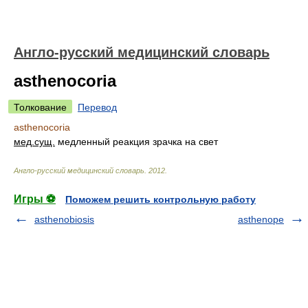
Англо-русский медицинский словарь
asthenocoria
Толкование
Перевод
asthenocoria
мед.
сущ.
медленный реакция зрачка на свет
Англо-русский медицинский словарь
.
2012
.
Игры ⚽
Поможем решить контрольную работу
asthenobiosis
asthenope