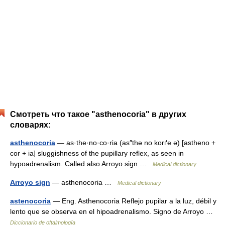
Смотреть что такое "asthenocoria" в других
словарях:
asthenocoria
— as·the·no·co·ria (as″thə no korґe ə) [astheno +
cor + ia] sluggishness of the pupillary reflex, as seen in
hypoadrenalism. Called also Arroyo sign …
Medical dictionary
Arroyo sign
— asthenocoria …
Medical dictionary
astenocoria
— Eng. Asthenocoria Reflejo pupilar a la luz, débil y
lento que se observa en el hipoadrenalismo. Signo de Arroyo …
Diccionario de oftalmología