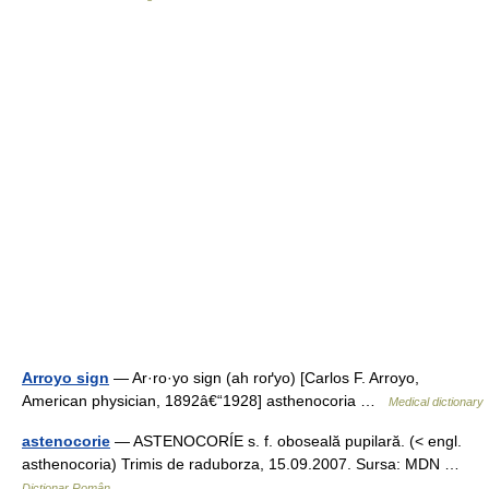
Arroyo sign
— Ar·ro·yo sign (ah roґyo) [Carlos F. Arroyo,
American physician, 1892â€“1928] asthenocoria …
Medical dictionary
astenocorie
— ASTENOCORÍE s. f. oboseală pupilară. (< engl.
asthenocoria) Trimis de raduborza, 15.09.2007. Sursa: MDN …
Dicționar Român